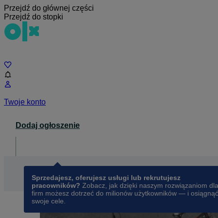
Przejdź do głównej części
Przejdź do stopki
Czat
Twoje konto
Dodaj ogłoszenie
Dla biznesu
opens in a new tab
Sprzedajesz, oferujesz usługi lub rekrutujesz
pracowników?
Zobacz, jak dzięki naszym rozwiązaniom dl
firm możesz dotrzeć do milionów użytkowników — i osiągną
swoje cele.