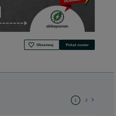
Obserwuj
Pokaż numer
1
2